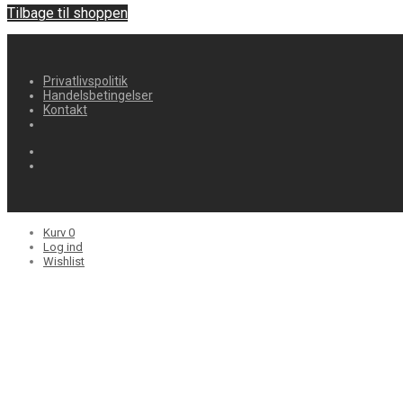
Tilbage til shoppen
Privatlivspolitik
Handelsbetingelser
Kontakt
Kurv
0
Log ind
Wishlist