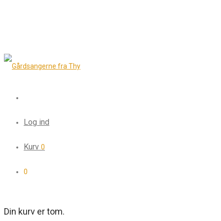
Log ind
Kurv
0
0
Din kurv er tom.