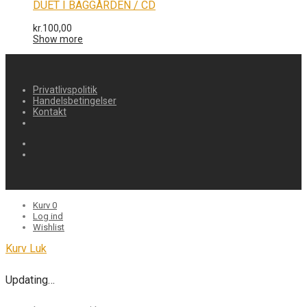
DUET I BAGGÅRDEN / CD
kr.
100,00
Show more
Privatlivspolitik
Handelsbetingelser
Kontakt
Kurv
0
Log ind
Wishlist
Kurv
Luk
Updating…