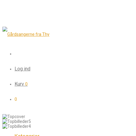
Log ind
Kurv
0
0