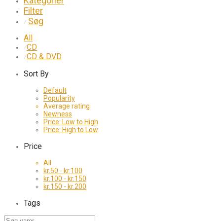
Kategorier
Filter
Søg
⁄
All
CD
⁄
CD & DVD
⁄
Sort By
Default
Popularity
Average rating
Newness
Price: Low to High
Price: High to Low
Price
All
kr.
50
-
kr.
100
kr.
100
-
kr.
150
kr.
150
-
kr.
200
Tags