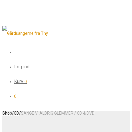
Log ind
Kurv
0
0
Shop
/
CD
/
SANGE VI ALDRIG GLEMMER / CD & DVD