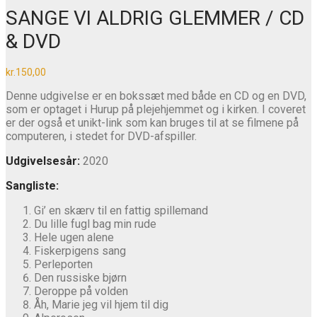
SANGE VI ALDRIG GLEMMER / CD
& DVD
kr.
150,00
Denne udgivelse er en bokssæt med både en CD og en DVD,
som er optaget i Hurup på plejehjemmet og i kirken. I coveret
er der også et unikt-link som kan bruges til at se filmene på
computeren, i stedet for DVD-afspiller.
Udgivelsesår:
2020
Sangliste:
Gi’ en skærv til en fattig spillemand
Du lille fugl bag min rude
Hele ugen alene
Fiskerpigens sang
Perleporten
Den russiske bjørn
Deroppe på volden
Åh, Marie jeg vil hjem til dig