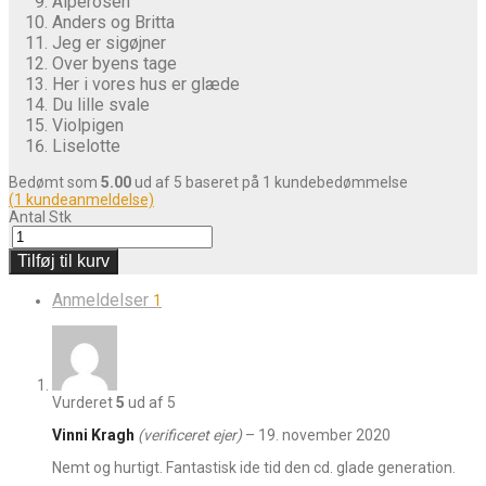
Alperosen
Anders og Britta
Jeg er sigøjner
Over byens tage
Her i vores hus er glæde
Du lille svale
Violpigen
Liselotte
Bedømt som
5.00
ud af 5 baseret på
1
kundebedømmelse
(
1
kundeanmeldelse)
Antal
Stk
Tilføj til kurv
Anmeldelser
1
Vurderet
5
ud af 5
Vinni Kragh
(verificeret ejer)
–
19. november 2020
Nemt og hurtigt. Fantastisk ide tid den cd. glade generation.