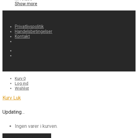
Show more
Privatlivspolitik
Handelsbetingelser
Kontakt
Kurv
0
Log ind
Wishlist
Kurv
Luk
Updating…
Ingen varer i kurven.
Fortsæt med at handle